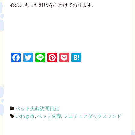
心のこもった対応を心がけております。
F
T
Li
Pi
P
H
a
wi
n
nt
o
at
c
tt
e
er
ck
e
e
er
e
et
n
b
st
a
o
ペット火葬訪問日記
o
いわき市
,
ペット火葬
,
ミニチュアダックスフンド
k