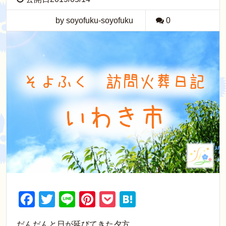
by soyofuku-soyofuku
0
F
T
Li
Pi
P
H
a
wi
n
nt
o
at
だんだんと日が延びてきた夕方。