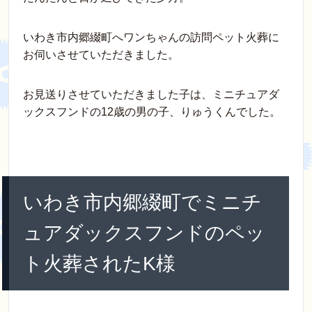
c
tt
e
er
ck
e
e
er
e
et
n
いわき市内郷綴町へワンちゃんの訪問ペット火葬に
b
st
a
お伺いさせていただきました。
o
o
お見送りさせていただきました子は、ミニチュアダ
ックスフンドの12歳の男の子、りゅうくんでした。
k
いわき市内郷綴町でミニチ
ュアダックスフンドのペッ
ト火葬されたK様