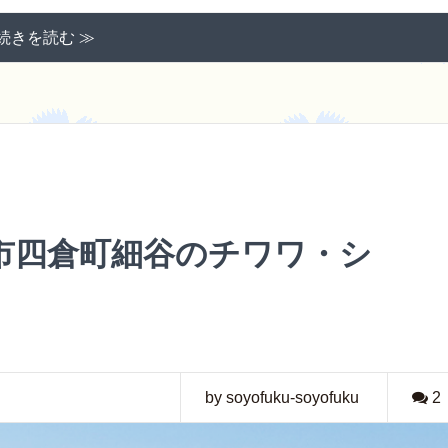
続きを読む ≫
市四倉町細谷のチワワ・シ
by soyofuku-soyofuku
2