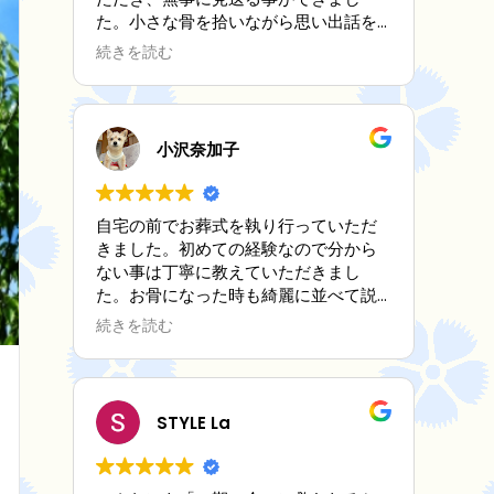
た。小さな骨を拾いながら思い出話を
聞いてもらい、とても心が安らぎまし
続きを読む
た。後日送ってくださった写真立てに
はメッセージカードも添えて下さりそ
のお心遣いに感激しました。
この度は本当にありがとうございまし
小沢奈加子
た。
自宅の前でお葬式を執り行っていただ
きました。初めての経験なので分から
ない事は丁寧に教えていただきまし
た。お骨になった時も綺麗に並べて説
明を受けました。
続きを読む
全て納得しながら進めていただき感謝
しております。
STYLE La