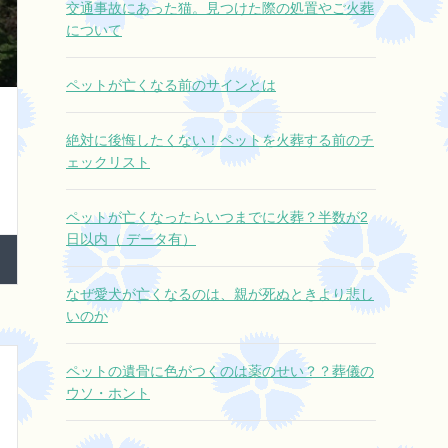
交通事故にあった猫。見つけた際の処置やご火葬
さ。
について
それでも今日はすぐに仕事が待ってい
ました。
ペットが亡くなる前のサインとは
そんな中で
本当に大きな心の支えになりました。
絶対に後悔したくない！ペットを火葬する前のチ
ここに電話して本当によかったです。
ェックリスト
本当にありがとうございました。
ペットが亡くなったらいつまでに火葬？半数が2
日以内（ データ有）
なぜ愛犬が亡くなるのは、親が死ぬときより悲し
いのか
ペットの遺骨に色がつくのは薬のせい？？葬儀の
ウソ・ホント