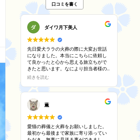
口コミを書く
ダイワ月下美人
先日愛犬ララの火葬の際に大変お世話
になりました。本当にこちらに依頼し
て良かったと心から思える旅立ちがで
きたと思います。なにより担当者様の
対応、優しさ、心遣い、全てに満足で
続きを読む
す。家にはもう一匹シニア犬がいます
がまたお願いする機会が無い事を願い
ますが万が一の時は是非お願いしたい
と思います。何年たっても愛犬を亡く
薫
した事で勝手に原因をつくって後悔と
寂しさをずっと想い続けていくと思い
ますが１つの区切りとしての火葬を良
愛猫の葬儀と火葬をお願いしました。
い形でおくれた事を心から感謝しま
最初から最後まで家族に寄り添ってい
す。ありがとうございました。
ただき、無事に見送る事ができまし