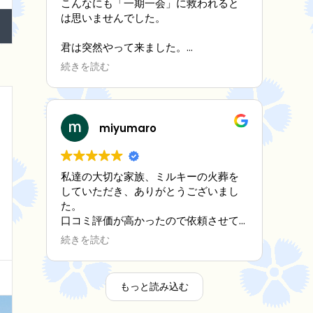
こんなにも「一期一会」に救われると
は思いませんでした。
君は突然やって来ました。
孤独な僕の目の前に。
続きを読む
何もわからない僕に
徐々に笑わせ、心配してくれて
そしてずっと一緒に寄り添ってくれま
miyumaro
した。
「これからだよ、これからだよ」と。
私達の大切な家族、ミルキーの火葬を
していただき、ありがとうございまし
でも気がつけば時間が
た。
口コミ評価が高かったので依頼させて
早朝 あっという間に僕の目の前から
いただきましたが、評判通り素晴らし
消えてしまった。
続きを読む
かったです。ミルキーの死が受け入れ
難く、悲しみの底におりましたが、ス
今は、見送ることがつらくて。
タッフ様の優しく真摯な対応で心が救
もっと読み込む
われ、ミルキーをちゃんと見送る事が
そんな時、目に止まったのがこちらで
できました。家族一同、心より感謝申
した。