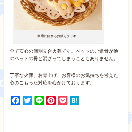
祭壇に飾れるお供えクッキー
全て安心の個別立合火葬です。ぺットのご遺骨が他
のペットの骨と混ざってしまうこともありません。
丁寧な火葬、お骨上げ、お客様のお気持ちを考えた
心のこもった対応を心がけております。
F
T
Li
Pi
P
H
a
wi
n
nt
o
at
c
tt
e
er
ck
e
e
er
e
et
n