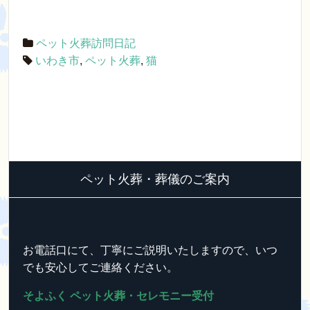
b
st
a
o
ペット火葬訪問日記
o
いわき市
,
ペット火葬
,
猫
k
ペット火葬・葬儀のご案内
お電話口にて、丁寧にご説明いたしますので、いつ
でも安心してご連絡ください。
そよふく ペット火葬・セレモニー受付