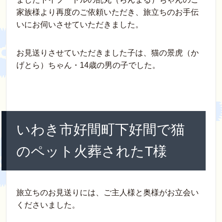
e
er
e
et
n
家族様より再度のご依頼いただき、旅立ちのお手伝
b
st
a
いにお伺いさせていただきました。
o
お見送りさせていただきました子は、猫の景虎（か
o
げとら）ちゃん・14歳の男の子でした。
k
いわき市好間町下好間で猫
のペット火葬されたT様
旅立ちのお見送りには、ご主人様と奥様がお立会い
くださいました。