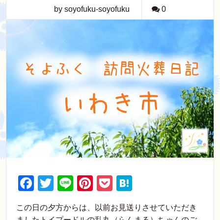
by soyofuku-soyofuku
0
F
T
Li
Pi
P
H
a
wi
n
nt
o
at
この日の夕方からは、以前お見送りさせていただき
c
tt
e
er
ck
e
ましたトイプードルの乱丸（らんまる）ちゃんのご