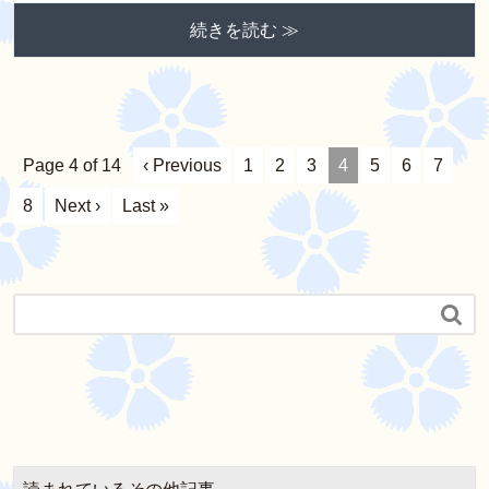
続きを読む ≫
Page 4 of 14
‹ Previous
1
2
3
4
5
6
7
8
Next ›
Last »
