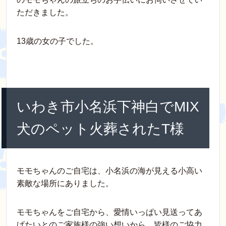
e
er
e
et
n
ただきました。
b
st
a
o
13歳の女の子でした。
o
k
いわき市小名浜下神白でMIX
犬のペット火葬されたT様
モモちゃんのご自宅は、小名浜の海が見える小高い
素敵な場所にありました。
モモちゃんをご自宅から、愛情いっぱい見送ってあ
げたいとのご家族様の強い想いから、皆様のご協力