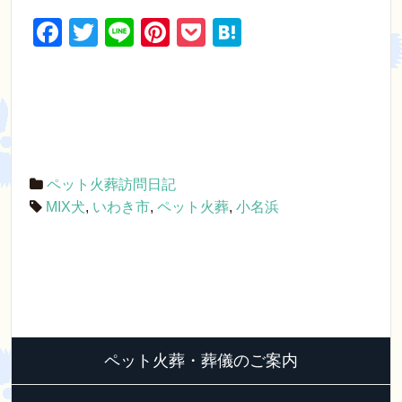
F
T
Li
Pi
P
H
a
wi
n
nt
o
at
c
tt
e
er
ck
e
e
er
e
et
n
b
st
a
o
ペット火葬訪問日記
o
MIX犬
,
いわき市
,
ペット火葬
,
小名浜
k
ペット火葬・葬儀のご案内