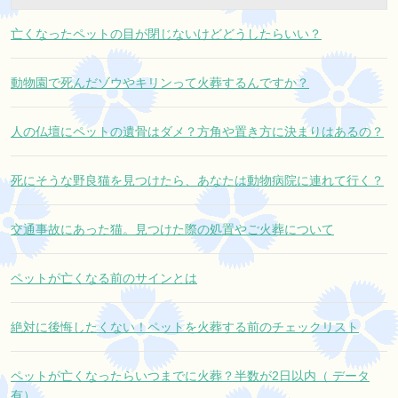
亡くなったペットの目が閉じないけどどうしたらいい？
動物園で死んだゾウやキリンって火葬するんですか？
人の仏壇にペットの遺骨はダメ？方角や置き方に決まりはあるの？
死にそうな野良猫を見つけたら、あなたは動物病院に連れて行く？
交通事故にあった猫。見つけた際の処置やご火葬について
ペットが亡くなる前のサインとは
絶対に後悔したくない！ペットを火葬する前のチェックリスト
ペットが亡くなったらいつまでに火葬？半数が2日以内（ データ
有）