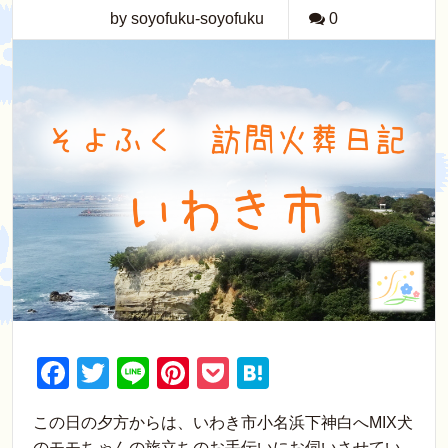
by soyofuku-soyofuku
0
F
T
Li
Pi
P
H
a
wi
n
nt
o
at
この日の夕方からは、いわき市小名浜下神白へMIX犬
c
tt
e
er
ck
e
のモモちゃんの旅立ちのお手伝いにお伺いさせてい