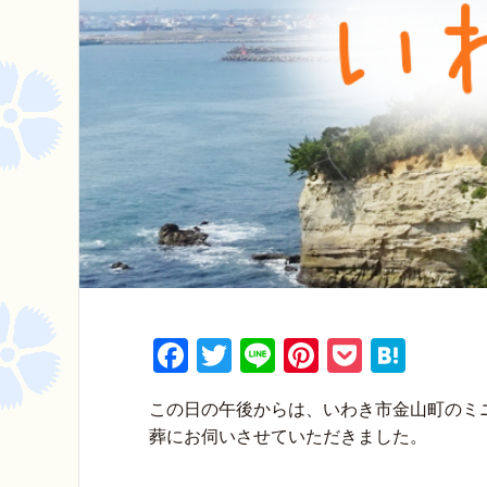
F
T
Li
Pi
P
H
a
wi
n
nt
o
at
この日の午後からは、いわき市金山町のミ
c
tt
e
er
ck
e
葬にお伺いさせていただきました。
e
er
e
et
n