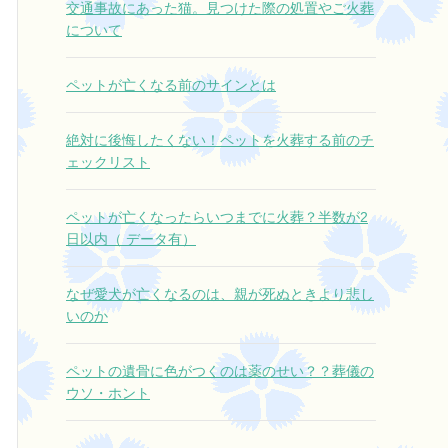
交通事故にあった猫。見つけた際の処置やご火葬
さ。
について
それでも今日はすぐに仕事が待ってい
ました。
ペットが亡くなる前のサインとは
そんな中で
本当に大きな心の支えになりました。
絶対に後悔したくない！ペットを火葬する前のチ
ここに電話して本当によかったです。
ェックリスト
本当にありがとうございました。
ペットが亡くなったらいつまでに火葬？半数が2
日以内（ データ有）
なぜ愛犬が亡くなるのは、親が死ぬときより悲し
いのか
ペットの遺骨に色がつくのは薬のせい？？葬儀の
ウソ・ホント