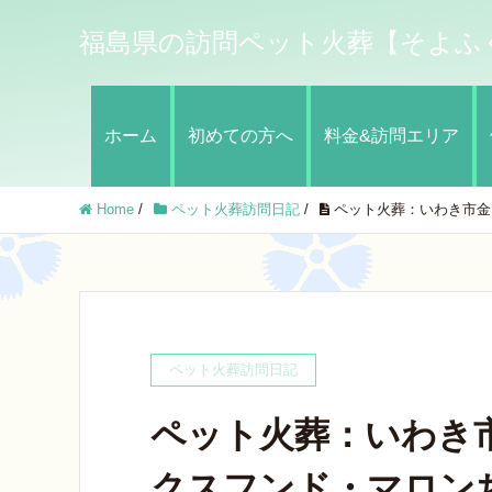
福島県の訪問ペット火葬【そよふ
ホーム
初めての方へ
料金&訪問エリア
Home
/
ペット火葬訪問日記
/
ペット火葬：いわき市金
ペット火葬訪問日記
ペット火葬：いわき
クスフンド・マロン