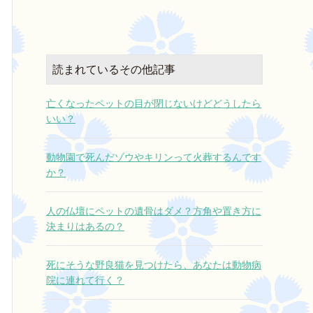
し上げます。
それは一番寒い早朝でしたが
日々の忙しさの中で、ミルキーが居な
快く引き受けてくださり、遠くから来
くなった寂しさをきちんと悲しむ暇が
ていただきました。
なく、そんな自分を責めるような気持
ちでおりましたが、スタッフ様の火葬
読まれているその他記事
待っている間、ずっと抱きしめ
日記を拝読させていただいたおかげ
で、ミルキーとの思い出がよみがえ
時間がやって来ました。
亡くなったペットの目が閉じないけどどうしたら
り、たくさん泣く事で、心の中の氷が
いい？
溶けるような、、、うまく言い表せな
そして
いのですが、とにかく心が助けられま
僕の話を自ら聞いてくださいました。
した。
動物園で死んだゾウやキリンって火葬するんです
素晴らしいお仕事ですね。
か？
今日初めてお会いしたのに
どうか、お身体に気をつけて、これか
泣きながら話す僕に寄り添い
らも愛するペットを失って悲しむご家
偶然にも同じ境遇の方で
人の仏壇にペットの遺骨はダメ？方角や置き方に
族様達を1人でも多く救ってさしあげて
心から一緒に悲しんでくださいまし
決まりはあるの？
ください。
た。
ありがとうございました。
仕事として来られたとは思えないほど
死にそうな野良猫を見つけたら、あなたは動物病
でした。
院に連れて行く？
一人で抱えていた深い悲しさと切な