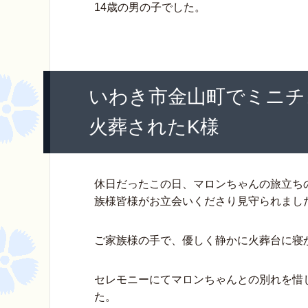
b
st
a
14歳の男の子でした。
o
o
k
いわき市金山町でミニチ
火葬されたK様
休日だったこの日、マロンちゃんの旅立ち
族様皆様がお立会いくださり見守られまし
ご家族様の手で、優しく静かに火葬台に寝
セレモニーにてマロンちゃんとの別れを惜
た。