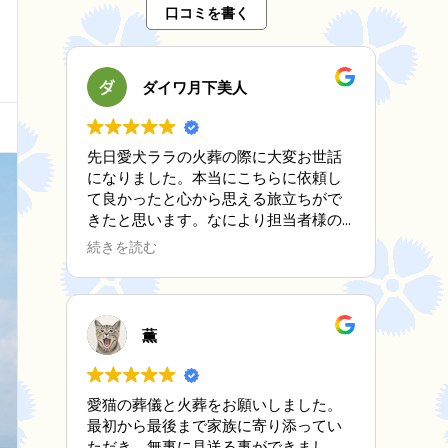
口コミを書く
ダイワ月下美人
先日愛犬ララの火葬の際に大変お世話
になりました。本当にこちらに依頼し
て良かったと心から思える旅立ちがで
きたと思います。なにより担当者様の
対応、優しさ、心遣い、全てに満足で
続きを読む
す。家にはもう一匹シニア犬がいます
がまたお願いする機会が無い事を願い
ますが万が一の時は是非お願いしたい
と思います。何年たっても愛犬を亡く
薫
した事で勝手に原因をつくって後悔と
寂しさをずっと想い続けていくと思い
ますが１つの区切りとしての火葬を良
愛猫の葬儀と火葬をお願いしました。
い形でおくれた事を心から感謝しま
最初から最後まで家族に寄り添ってい
す。ありがとうございました。
ただき、無事に見送る事ができまし