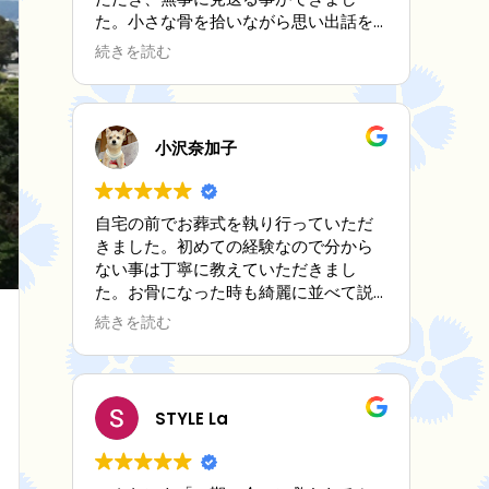
た。小さな骨を拾いながら思い出話を
聞いてもらい、とても心が安らぎまし
続きを読む
た。後日送ってくださった写真立てに
はメッセージカードも添えて下さりそ
のお心遣いに感激しました。
この度は本当にありがとうございまし
小沢奈加子
た。
自宅の前でお葬式を執り行っていただ
きました。初めての経験なので分から
ない事は丁寧に教えていただきまし
た。お骨になった時も綺麗に並べて説
明を受けました。
続きを読む
全て納得しながら進めていただき感謝
しております。
STYLE La