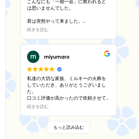
こんなにも「一期一会」に救われると
は思いませんでした。
君は突然やって来ました。
孤独な僕の目の前に。
続きを読む
何もわからない僕に
徐々に笑わせ、心配してくれて
そしてずっと一緒に寄り添ってくれま
miyumaro
した。
「これからだよ、これからだよ」と。
私達の大切な家族、ミルキーの火葬を
していただき、ありがとうございまし
でも気がつけば時間が
た。
口コミ評価が高かったので依頼させて
早朝 あっという間に僕の目の前から
いただきましたが、評判通り素晴らし
消えてしまった。
続きを読む
かったです。ミルキーの死が受け入れ
難く、悲しみの底におりましたが、ス
今は、見送ることがつらくて。
タッフ様の優しく真摯な対応で心が救
もっと読み込む
われ、ミルキーをちゃんと見送る事が
そんな時、目に止まったのがこちらで
できました。家族一同、心より感謝申
した。