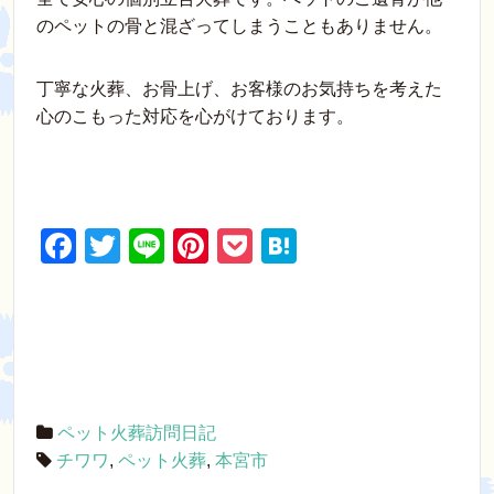
のペットの骨と混ざってしまうこともありません。
丁寧な火葬、お骨上げ、お客様のお気持ちを考えた
心のこもった対応を心がけております。
F
T
Li
Pi
P
H
a
wi
n
nt
o
at
c
tt
e
er
ck
e
e
er
e
et
n
b
st
a
o
ペット火葬訪問日記
o
チワワ
,
ペット火葬
,
本宮市
k