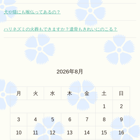
犬や猫にも喉仏ってあるの？
ハリネズミの火葬もできますか？遺骨もきれいにのこる？
2026年8月
月
火
水
木
金
土
日
1
2
3
4
5
6
7
8
9
10
11
12
13
14
15
16