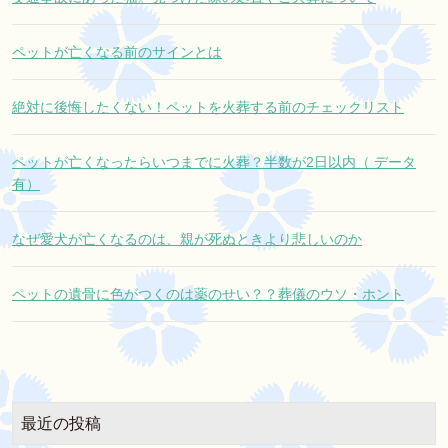
ペットが亡くなる前のサインとは
絶対に後悔したくない！ペットを火葬する前のチェックリスト
ペットが亡くなったらいつまでに火葬？半数が2日以内（ データ
有）
なぜ愛犬が亡くなるのは、親が死ぬときより悲しいのか
ペットの遺骨に色がつくのは薬のせい？？葬儀のウソ・ホント
最近の投稿