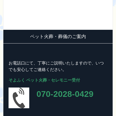
ペット火葬・葬儀のご案内
お電話口にて、丁寧にご説明いたしますので、いつ
でも安心してご連絡ください。
そよふく ペット火葬・セレモニー受付
070-2028-0429