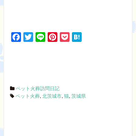
F
T
Li
Pi
P
H
a
wi
n
nt
o
at
c
tt
e
er
ck
e
e
er
e
et
n
b
st
a
o
ペット火葬訪問日記
o
ペット火葬
,
北茨城市
,
猫
,
茨城県
k