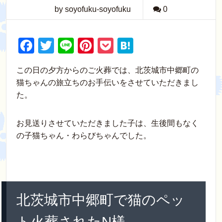
by soyofuku-soyofuku
0
F
T
Li
Pi
P
H
a
wi
n
nt
o
at
この日の夕方からのご火葬では、北茨城市中郷町の
c
tt
e
er
ck
e
猫ちゃんの旅立ちのお手伝いをさせていただきまし
e
er
e
et
n
た。
b
st
a
o
お見送りさせていただきました子は、生後間もなく
の子猫ちゃん・わらびちゃんでした。
o
k
北茨城市中郷町で猫のペッ
ト火葬されたN様