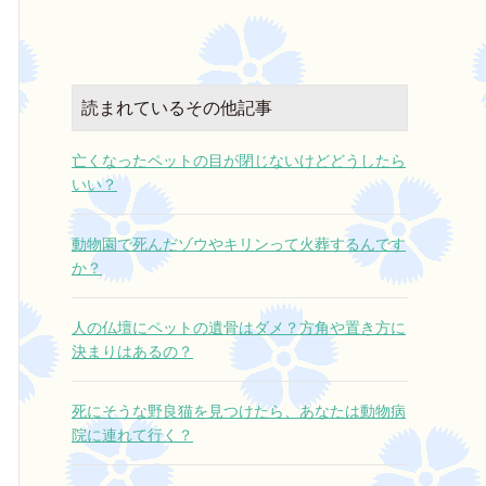
し上げます。
それは一番寒い早朝でしたが
日々の忙しさの中で、ミルキーが居な
快く引き受けてくださり、遠くから来
くなった寂しさをきちんと悲しむ暇が
ていただきました。
なく、そんな自分を責めるような気持
ちでおりましたが、スタッフ様の火葬
読まれているその他記事
待っている間、ずっと抱きしめ
日記を拝読させていただいたおかげ
で、ミルキーとの思い出がよみがえ
時間がやって来ました。
亡くなったペットの目が閉じないけどどうしたら
り、たくさん泣く事で、心の中の氷が
いい？
溶けるような、、、うまく言い表せな
そして
いのですが、とにかく心が助けられま
僕の話を自ら聞いてくださいました。
した。
動物園で死んだゾウやキリンって火葬するんです
素晴らしいお仕事ですね。
か？
今日初めてお会いしたのに
どうか、お身体に気をつけて、これか
泣きながら話す僕に寄り添い
らも愛するペットを失って悲しむご家
偶然にも同じ境遇の方で
人の仏壇にペットの遺骨はダメ？方角や置き方に
族様達を1人でも多く救ってさしあげて
心から一緒に悲しんでくださいまし
決まりはあるの？
ください。
た。
ありがとうございました。
仕事として来られたとは思えないほど
死にそうな野良猫を見つけたら、あなたは動物病
でした。
院に連れて行く？
一人で抱えていた深い悲しさと切な