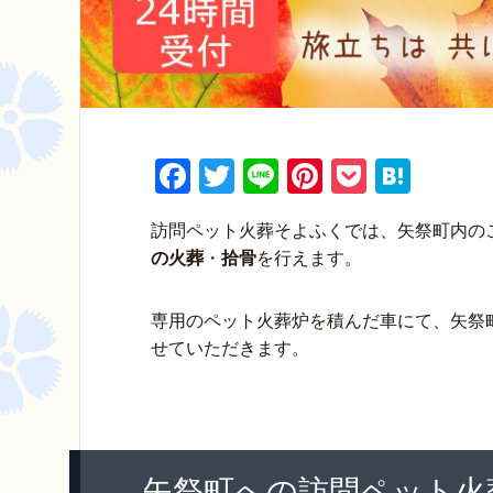
F
T
Li
Pi
P
H
a
wi
n
nt
o
at
訪問ペット火葬そよふくでは、矢祭町内の
c
tt
e
er
ck
e
の火葬
・
拾骨
を行えます。
e
er
e
et
n
b
st
a
専用のペット火葬炉を積んだ車にて、矢祭
o
せていただきます。
o
k
矢祭町への訪問ペット火