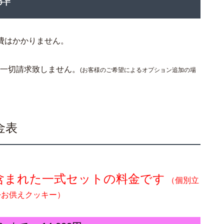
費はかかりません。
は一切請求致しません。
(お客様のご希望によるオプション追加の場
金表
。
含まれた一式セットの料金です
（個別立
+お供えクッキー）