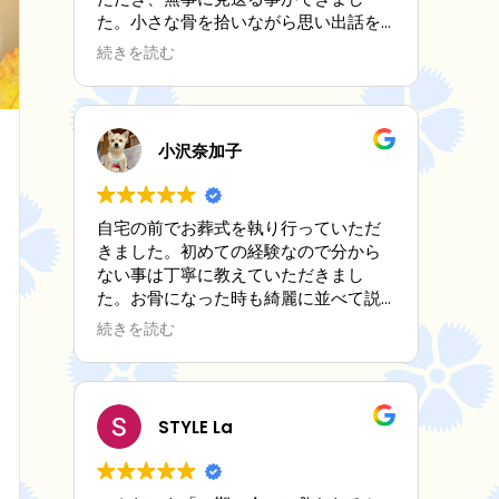
た。小さな骨を拾いながら思い出話を
聞いてもらい、とても心が安らぎまし
続きを読む
た。後日送ってくださった写真立てに
はメッセージカードも添えて下さりそ
のお心遣いに感激しました。
この度は本当にありがとうございまし
小沢奈加子
た。
自宅の前でお葬式を執り行っていただ
きました。初めての経験なので分から
ない事は丁寧に教えていただきまし
た。お骨になった時も綺麗に並べて説
明を受けました。
続きを読む
全て納得しながら進めていただき感謝
しております。
STYLE La