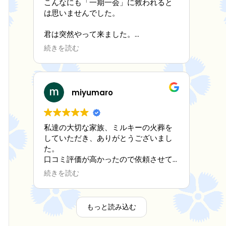
こんなにも「一期一会」に救われると
は思いませんでした。
君は突然やって来ました。
孤独な僕の目の前に。
続きを読む
何もわからない僕に
徐々に笑わせ、心配してくれて
そしてずっと一緒に寄り添ってくれま
miyumaro
した。
「これからだよ、これからだよ」と。
私達の大切な家族、ミルキーの火葬を
していただき、ありがとうございまし
でも気がつけば時間が
た。
口コミ評価が高かったので依頼させて
早朝 あっという間に僕の目の前から
いただきましたが、評判通り素晴らし
消えてしまった。
続きを読む
かったです。ミルキーの死が受け入れ
難く、悲しみの底におりましたが、ス
今は、見送ることがつらくて。
タッフ様の優しく真摯な対応で心が救
もっと読み込む
われ、ミルキーをちゃんと見送る事が
そんな時、目に止まったのがこちらで
できました。家族一同、心より感謝申
した。