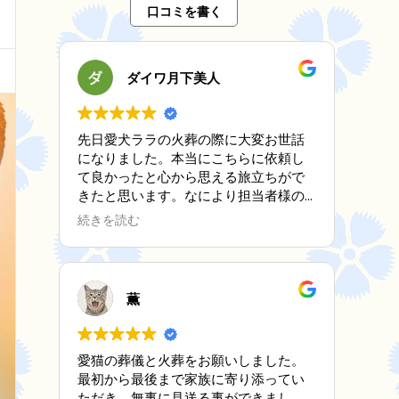
口コミを書く
ダイワ月下美人
先日愛犬ララの火葬の際に大変お世話
になりました。本当にこちらに依頼し
て良かったと心から思える旅立ちがで
きたと思います。なにより担当者様の
対応、優しさ、心遣い、全てに満足で
続きを読む
す。家にはもう一匹シニア犬がいます
がまたお願いする機会が無い事を願い
ますが万が一の時は是非お願いしたい
と思います。何年たっても愛犬を亡く
薫
した事で勝手に原因をつくって後悔と
寂しさをずっと想い続けていくと思い
ますが１つの区切りとしての火葬を良
愛猫の葬儀と火葬をお願いしました。
い形でおくれた事を心から感謝しま
最初から最後まで家族に寄り添ってい
す。ありがとうございました。
ただき、無事に見送る事ができまし