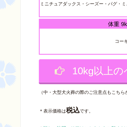
ミニチュアダックス・シーズー・パグ・ミ
体重 9k
コー
10kg以上
（中・大型犬火葬の際のご注意点もこちら
税込
＊表示価格は
です。