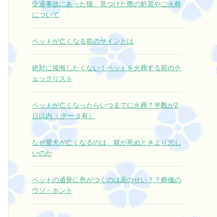
交通事故にあった猫。見つけた際の処置やご火葬
さ。
について
それでも今日はすぐに仕事が待ってい
ました。
ペットが亡くなる前のサインとは
そんな中で
本当に大きな心の支えになりました。
絶対に後悔したくない！ペットを火葬する前のチ
ここに電話して本当によかったです。
ェックリスト
本当にありがとうございました。
ペットが亡くなったらいつまでに火葬？半数が2
日以内（ データ有）
なぜ愛犬が亡くなるのは、親が死ぬときより悲し
いのか
ペットの遺骨に色がつくのは薬のせい？？葬儀の
ウソ・ホント