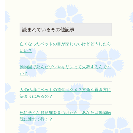
し上げます。
それは一番寒い早朝でしたが
日々の忙しさの中で、ミルキーが居な
快く引き受けてくださり、遠くから来
くなった寂しさをきちんと悲しむ暇が
ていただきました。
なく、そんな自分を責めるような気持
ちでおりましたが、スタッフ様の火葬
読まれているその他記事
待っている間、ずっと抱きしめ
日記を拝読させていただいたおかげ
で、ミルキーとの思い出がよみがえ
時間がやって来ました。
亡くなったペットの目が閉じないけどどうしたら
り、たくさん泣く事で、心の中の氷が
いい？
溶けるような、、、うまく言い表せな
そして
いのですが、とにかく心が助けられま
僕の話を自ら聞いてくださいました。
した。
動物園で死んだゾウやキリンって火葬するんです
素晴らしいお仕事ですね。
か？
今日初めてお会いしたのに
どうか、お身体に気をつけて、これか
泣きながら話す僕に寄り添い
らも愛するペットを失って悲しむご家
偶然にも同じ境遇の方で
人の仏壇にペットの遺骨はダメ？方角や置き方に
族様達を1人でも多く救ってさしあげて
心から一緒に悲しんでくださいまし
決まりはあるの？
ください。
た。
ありがとうございました。
仕事として来られたとは思えないほど
死にそうな野良猫を見つけたら、あなたは動物病
でした。
院に連れて行く？
一人で抱えていた深い悲しさと切な