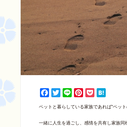
F
T
Li
Pi
P
H
a
wi
n
nt
o
at
ペットと暮らしている家族であれば“ペット
c
tt
e
er
ck
e
e
er
e
et
n
一緒に人生を過ごし、感情を共有し家族同