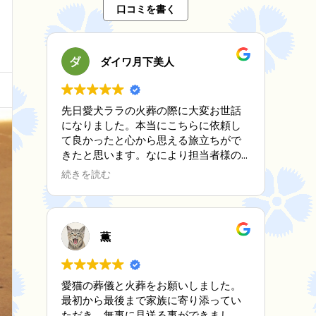
口コミを書く
ダイワ月下美人
先日愛犬ララの火葬の際に大変お世話
になりました。本当にこちらに依頼し
て良かったと心から思える旅立ちがで
きたと思います。なにより担当者様の
対応、優しさ、心遣い、全てに満足で
続きを読む
す。家にはもう一匹シニア犬がいます
がまたお願いする機会が無い事を願い
ますが万が一の時は是非お願いしたい
と思います。何年たっても愛犬を亡く
薫
した事で勝手に原因をつくって後悔と
寂しさをずっと想い続けていくと思い
ますが１つの区切りとしての火葬を良
愛猫の葬儀と火葬をお願いしました。
い形でおくれた事を心から感謝しま
最初から最後まで家族に寄り添ってい
す。ありがとうございました。
ただき、無事に見送る事ができまし