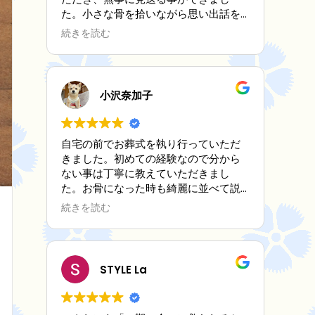
た。小さな骨を拾いながら思い出話を
聞いてもらい、とても心が安らぎまし
続きを読む
た。後日送ってくださった写真立てに
はメッセージカードも添えて下さりそ
のお心遣いに感激しました。
この度は本当にありがとうございまし
小沢奈加子
た。
自宅の前でお葬式を執り行っていただ
きました。初めての経験なので分から
ない事は丁寧に教えていただきまし
た。お骨になった時も綺麗に並べて説
明を受けました。
続きを読む
全て納得しながら進めていただき感謝
しております。
STYLE La