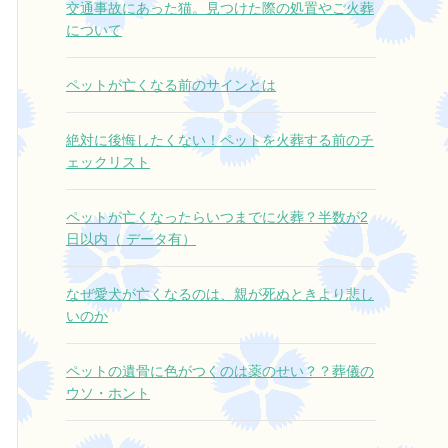
交通事故にあった猫。見つけた際の処置やご火葬
さ。
について
それでも今日はすぐに仕事が待ってい
ました。
ペットが亡くなる前のサインとは
そんな中で
本当に大きな心の支えになりました。
絶対に後悔したくない！ペットを火葬する前のチ
ここに電話して本当によかったです。
ェックリスト
本当にありがとうございました。
ペットが亡くなったらいつまでに火葬？半数が2
日以内（ データ有）
なぜ愛犬が亡くなるのは、親が死ぬときより悲し
いのか
ペットの遺骨に色がつくのは薬のせい？？葬儀の
ウソ・ホント