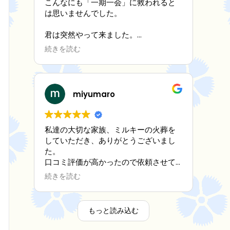
こんなにも「一期一会」に救われると
は思いませんでした。
君は突然やって来ました。
孤独な僕の目の前に。
続きを読む
何もわからない僕に
徐々に笑わせ、心配してくれて
そしてずっと一緒に寄り添ってくれま
miyumaro
した。
「これからだよ、これからだよ」と。
私達の大切な家族、ミルキーの火葬を
していただき、ありがとうございまし
でも気がつけば時間が
た。
口コミ評価が高かったので依頼させて
早朝 あっという間に僕の目の前から
いただきましたが、評判通り素晴らし
消えてしまった。
続きを読む
かったです。ミルキーの死が受け入れ
難く、悲しみの底におりましたが、ス
今は、見送ることがつらくて。
タッフ様の優しく真摯な対応で心が救
もっと読み込む
われ、ミルキーをちゃんと見送る事が
そんな時、目に止まったのがこちらで
できました。家族一同、心より感謝申
した。