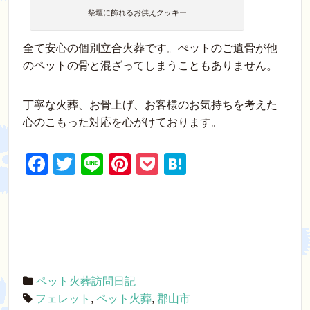
祭壇に飾れるお供えクッキー
全て安心の個別立合火葬です。ぺットのご遺骨が他
のペットの骨と混ざってしまうこともありません。
丁寧な火葬、お骨上げ、お客様のお気持ちを考えた
心のこもった対応を心がけております。
F
T
Li
Pi
P
H
a
wi
n
nt
o
at
c
tt
e
er
ck
e
e
er
e
et
n
b
st
a
o
ペット火葬訪問日記
o
フェレット
,
ペット火葬
,
郡山市