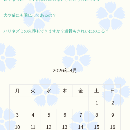
犬や猫にも喉仏ってあるの？
ハリネズミの火葬もできますか？遺骨もきれいにのこる？
2026年8月
月
火
水
木
金
土
日
1
2
3
4
5
6
7
8
9
10
11
12
13
14
15
16