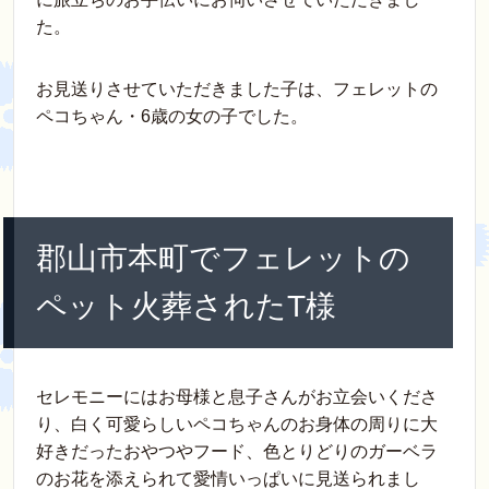
e
er
e
et
n
た。
b
st
a
o
お見送りさせていただきました子は、フェレットの
ペコちゃん・6歳の女の子でした。
o
k
郡山市本町でフェレットの
ペット火葬されたT様
セレモニーにはお母様と息子さんがお立会いくださ
り、白く可愛らしいペコちゃんのお身体の周りに大
好きだったおやつやフード、色とりどりのガーベラ
のお花を添えられて愛情いっぱいに見送られまし