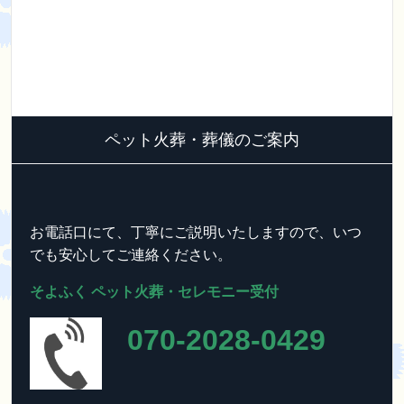
k
ペット火葬・葬儀のご案内
お電話口にて、丁寧にご説明いたしますので、いつ
でも安心してご連絡ください。
そよふく ペット火葬・セレモニー受付
070-2028-0429