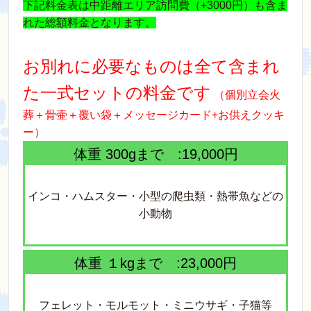
下記料金表は中距離エリア訪問費（+3000円）も含ま
れた総額料金となります。
お別れに必要なものは全て含まれ
た一式セットの料金です
（個別立会火
葬＋骨壷＋覆い袋＋メッセージカード+お供えクッキ
ー）
体重 300gまで :19,000円
インコ・ハムスター・小型の爬虫類・熱帯魚などの
小動物
体重 １kgまで :23,000円
フェレット・モルモット・ミニウサギ・子猫等