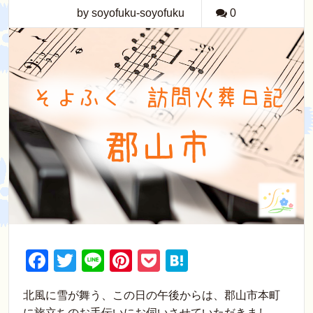
by soyofuku-soyofuku
0
F
T
Li
Pi
P
H
a
wi
n
nt
o
at
北風に雪が舞う、この日の午後からは、郡山市本町
c
tt
e
er
ck
e
に旅立ちのお手伝いにお伺いさせていただきまし