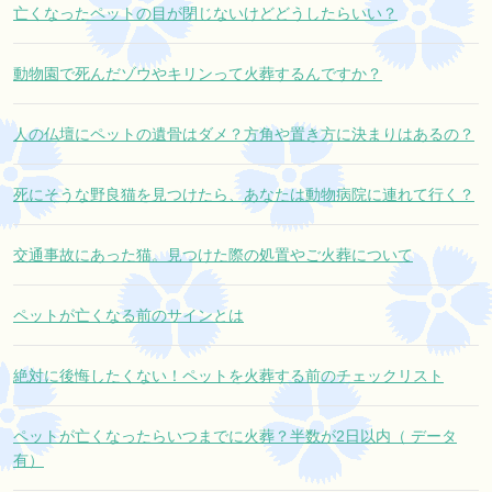
亡くなったペットの目が閉じないけどどうしたらいい？
動物園で死んだゾウやキリンって火葬するんですか？
人の仏壇にペットの遺骨はダメ？方角や置き方に決まりはあるの？
死にそうな野良猫を見つけたら、あなたは動物病院に連れて行く？
交通事故にあった猫。見つけた際の処置やご火葬について
ペットが亡くなる前のサインとは
絶対に後悔したくない！ペットを火葬する前のチェックリスト
ペットが亡くなったらいつまでに火葬？半数が2日以内（ データ
有）