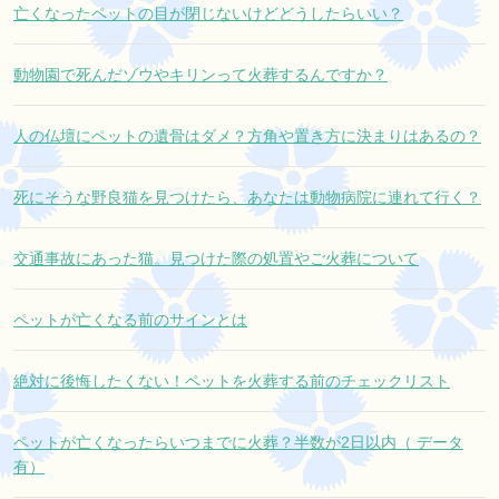
亡くなったペットの目が閉じないけどどうしたらいい？
動物園で死んだゾウやキリンって火葬するんですか？
人の仏壇にペットの遺骨はダメ？方角や置き方に決まりはあるの？
死にそうな野良猫を見つけたら、あなたは動物病院に連れて行く？
交通事故にあった猫。見つけた際の処置やご火葬について
ペットが亡くなる前のサインとは
絶対に後悔したくない！ペットを火葬する前のチェックリスト
ペットが亡くなったらいつまでに火葬？半数が2日以内（ データ
有）